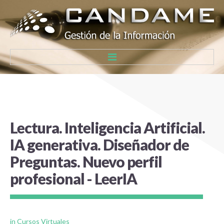
Inicio
Cursos Virtuales
Lectura.
Inteligencia
Artificial.
BibOrg
IA
generativa.
Diseñador
de
BiblioHum
Preguntas.
Nuevo
perfil
BiblioInnova
profesional
-
LeerIA
BusRed
ClubLec
ComMan
in
Cursos Virtuales