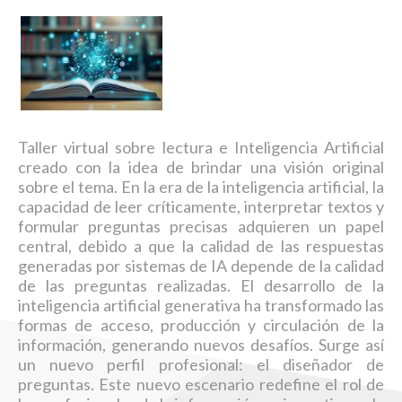
DiSEI
EduCom
EPostBib
ForCiN
FoUs
Taller virtual sobre lectura e Inteligencia Artificial
creado con la idea de brindar una visión original
GesPro
sobre el tema. En la era de la inteligencia artificial, la
MarkOnBib
capacidad de leer críticamente, interpretar textos y
SeRA
formular preguntas precisas adquieren un papel
central, debido a que la calidad de las respuestas
SocialNet
generadas por sistemas de IA depende de la calidad
TICGes
de las preguntas realizadas. El desarrollo de la
LeerIA
inteligencia artificial generativa ha transformado las
formas de acceso, producción y circulación de la
InfoCyT
información, generando nuevos desafíos. Surge así
un nuevo perfil profesional: el diseñador de
Aula Virtual
preguntas. Este nuevo escenario redefine el rol de