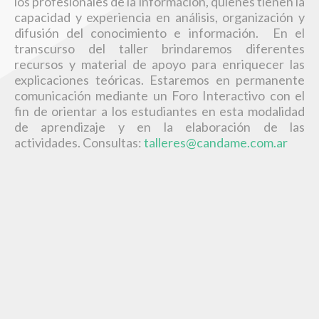
los profesionales de la información, quienes tienen la
capacidad y experiencia en análisis, organización y
Cursos - 2026
difusión del conocimiento e información. En el
Docentes
transcurso del taller brindaremos diferentes
Estudiantes
recursos y material de apoyo para enriquecer las
explicaciones teóricas. Estaremos en permanente
Registrarse
comunicación mediante un Foro Interactivo con el
Formas de Pago
fin de orientar a los estudiantes en esta modalidad
de aprendizaje y en la elaboración de las
Servicios
actividades. Consultas:
talleres@candame.com.ar
BDigital a Medida
Capacitación
Difusión
SEI
Blog
Contacto